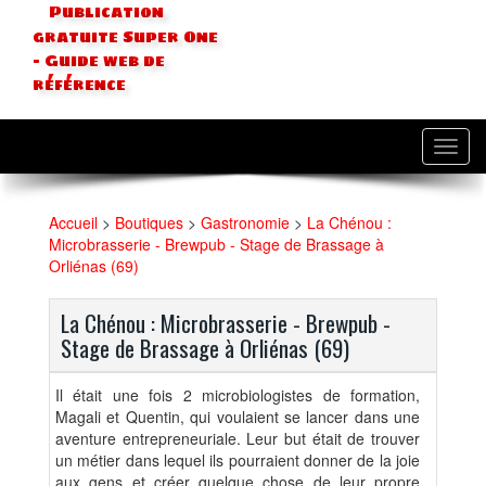
Publication
gratuite Super One
- Guide web de
référence
Toggl
navig
Accueil
>
Boutiques
>
Gastronomie
>
La Chénou :
Microbrasserie - Brewpub - Stage de Brassage à
Orliénas (69)
La Chénou : Microbrasserie - Brewpub -
Stage de Brassage à Orliénas (69)
Il était une fois 2 microbiologistes de formation,
Magali et Quentin, qui voulaient se lancer dans une
aventure entrepreneuriale. Leur but était de trouver
un métier dans lequel ils pourraient donner de la joie
aux gens et créer quelque chose de leur propre