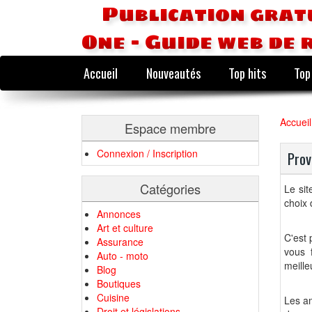
Publication grat
One - Guide web de 
Accueil
Nouveautés
Top hits
Top
Accueil
Espace membre
Connexion / Inscription
Prov
Catégories
Le sit
choix 
Annonces
Art et culture
C'est 
Assurance
vous 
Auto - moto
meille
Blog
Boutiques
Cuisine
Les am
Droit et législations