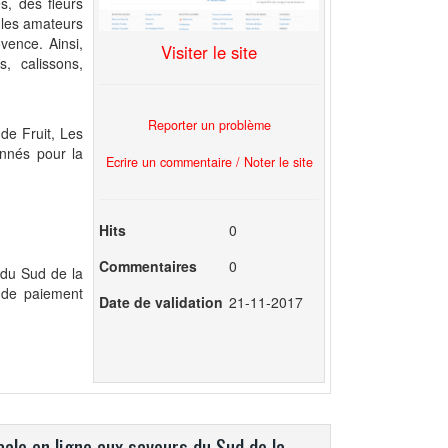
s, des fleurs
r les amateurs
vence. Ainsi,
Visiter le site
, calissons,
Reporter un problème
de Fruit, Les
onnés pour la
Ecrire un commentaire / Noter le site
Hits
0
Commentaires
0
 du Sud de la
 de paiement
Date de validation
21-11-2017
ale en ligne aux saveurs du Sud de la