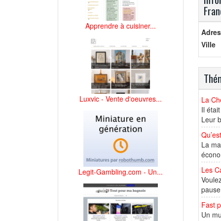
Fran
Apprendre à cuisiner...
Adres
Ville
Thém
Luxvic - Vente d'oeuvres...
La Ché
Il éta
Leur b
Qu’es
La mac
économ
Les Ca
Legit-Gambling.com - Un...
Voulez
pause 
Fast p
Un mul