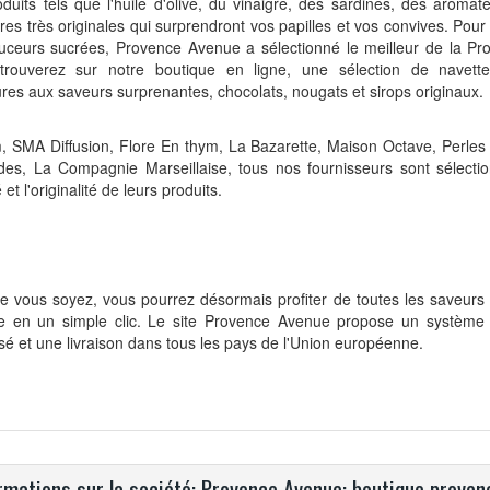
duits tels que l'huile d'olive, du vinaigre, des sardines, des aromate
ires très originales qui surprendront vos papilles et vos convives. Pou
uceurs sucrées, Provence Avenue a sélectionné le meilleur de la Pro
trouverez sur notre boutique en ligne, une sélection de navettes
ures aux saveurs surprenantes, chocolats, nougats et sirops originaux.
 SMA Diffusion, Flore En thym, La Bazarette, Maison Octave, Perles 
des, La Compagnie Marseillaise,
tous nos fournisseurs sont sélecti
 et l'originalité de leurs produits.
e vous soyez, vous pourrez désormais profiter de toutes les saveurs
e en un simple clic. Le site Provence Avenue propose un système
sé et une livraison dans tous les pays de l'Union européenne.
rmations sur la société: Provence Avenue: boutique provenç