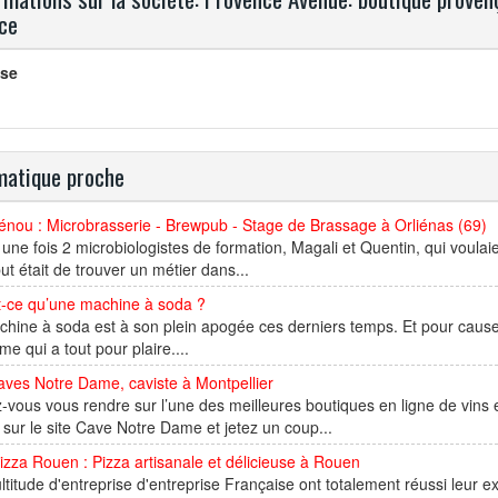
ce
se
atique proche
nou : Microbrasserie - Brewpub - Stage de Brassage à Orliénas (69)
it une fois 2 microbiologistes de formation, Magali et Quentin, qui voul
ut était de trouver un métier dans...
t-ce qu’une machine à soda ?
hine à soda est à son plein apogée ces derniers temps. Et pour cause, c
e qui a tout pour plaire....
ves Notre Dame, caviste à Montpellier
-vous vous rendre sur l’une des meilleures boutiques en ligne de vins
sur le site Cave Notre Dame et jetez un coup...
izza Rouen : Pizza artisanale et délicieuse à Rouen
titude d'entreprise d'entreprise Française ont totalement réussi leur e