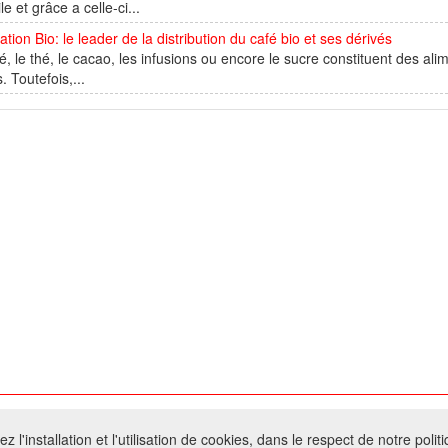
le et grâce a celle-ci...
ation Bio: le leader de la distribution du café bio et ses dérivés
é, le thé, le cacao, les infusions ou encore le sucre constituent des al
. Toutefois,...
026 W@T (Fork durable de Arfooo) | Accompagné par :
Robothumb
,
FontAwes
 l'installation et l'utilisation de cookies, dans le respect de notre polit
- Toute reproduction du contenu de ce site, même partielle, est interdite sans a