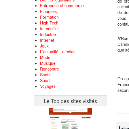
de pro
Entreprise et commerce
culina
Finances
de do
Formation
vous 
High Tech
confit
Immobilier
Industrie
A'Rom,
Internet
Candi
Jeux
qualité
L'actualité - médias
Mode
Musique
Rencontre
Santé
Ou qu
Sport
Franc
Voyages
sécuri
Le Top des sites visités
Info