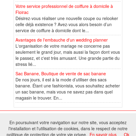
Votre service professionnel de coiffure à domicile à
Floirac
Désirez-vous réaliser une nouvelle coupe ou relooker
celle déjà existence ? Avez-vous alors besoin d’un
service de coiffure à domicile dont le...
Avantages de l'embauche d'un wedding planner
L'organisation de votre mariage ne concerne pas
seulement le grand jour, mais aussi la façon dont vous
le passez, et c'est très amusant. Une grande partie du
stress lié...
Sac Banane, Boutique de vente de sac banane
De nos jours, il est à la mode d’utiliser des sacs
banane. Étant une fashionista, vous souhaitez acheter
un sac banane, mais vous ne savez pas dans quel
magasin le trouver. En...
© 2026 W@T (Fork durable de Arfooo) | Accompagné par :
Robothumb
,
En poursuivant votre navigation sur notre site, vous acceptez
FontAwesome
l'installation et l'utilisation de cookies, dans le respect de notre
Tous droits réservés - Toute reproduction du contenu de ce site, même
politique de protection de votre vie privee.
En savoir plus
Ok
partielle, est interdite sans accord du propriétaire.