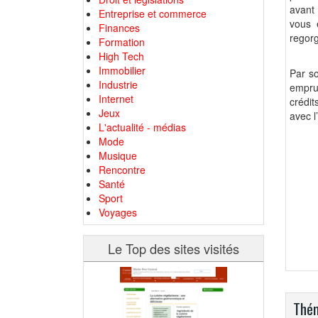
avant 
Entreprise et commerce
vous 
Finances
regorg
Formation
High Tech
Immobilier
Par so
Industrie
emprun
Internet
crédit
Jeux
avec l
L'actualité - médias
Mode
Musique
Rencontre
Santé
Sport
Voyages
Le Top des sites visités
Thém