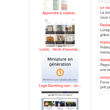
Le rac
La soc
Apprendre à cuisiner...
nous n
Rachat
Lorsqu
grâce.
Préfin
Préfin
Luxvic - Vente d'oeuvres...
mensua
Soluti
Regrou
une se
compr
Force 
Legit-Gambling.com - Un...
prêt p