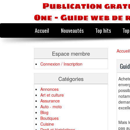
Publication grat
One - Guide web de 
Accueil
Nouveautés
Top hits
Top
Accueil
Espace membre
Connexion / Inscription
Guid
Catégories
Achete
enver
Annonces
possib
Art et culture
notam
Assurance
deman
Auto - moto
excell
Blog
Boutiques
Mais l
Cuisine
pas au
Droit et législations