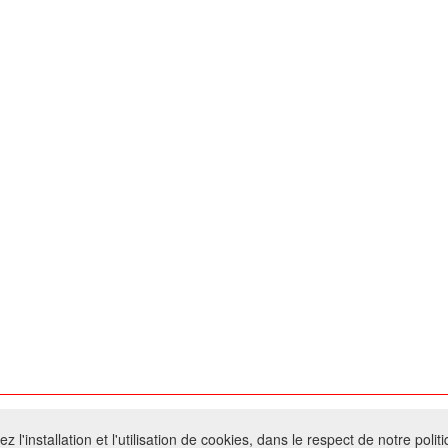
026 W@T (Fork durable de Arfooo) | Accompagné par :
Robothumb
,
FontAwes
 l'installation et l'utilisation de cookies, dans le respect de notre polit
- Toute reproduction du contenu de ce site, même partielle, est interdite sans a