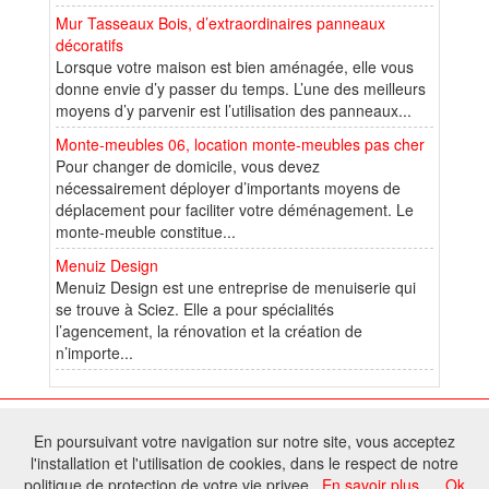
Mur Tasseaux Bois, d’extraordinaires panneaux
décoratifs
Lorsque votre maison est bien aménagée, elle vous
donne envie d’y passer du temps. L’une des meilleurs
moyens d’y parvenir est l’utilisation des panneaux...
Monte-meubles 06, location monte-meubles pas cher
Pour changer de domicile, vous devez
nécessairement déployer d’importants moyens de
déplacement pour faciliter votre déménagement. Le
monte-meuble constitue...
Menuiz Design
Menuiz Design est une entreprise de menuiserie qui
se trouve à Sciez. Elle a pour spécialités
l’agencement, la rénovation et la création de
n’importe...
© 2026 W@T (Fork durable de Arfooo) | Accompagné par :
Robothumb
,
En poursuivant votre navigation sur notre site, vous acceptez
FontAwesome
l'installation et l'utilisation de cookies, dans le respect de notre
Tous droits réservés - Toute reproduction du contenu de ce site, même
politique de protection de votre vie privee.
En savoir plus
Ok
partielle, est interdite sans accord du propriétaire.